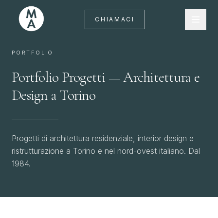
CHIAMACI
PORTFOLIO
Portfolio Progetti — Architettura e De
Portfolio
Progetti
—
Architettura
e
Design
a
Torino
Progetti di architettura residenziale, interior design e
ristrutturazione a Torino e nel nord-ovest italiano. Dal
1984.