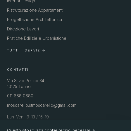
Interior Design
Ristrutturazione Appartamenti
Progettazione Architettonica
Direzione Lavori
Pratiche Edilizie e Urbanistiche
TUTTI I SERVIZI
CONTATTI
Via Silvio Pellico 34
10125 Torino
011 668 0680
moscarello.stmoscarello@gmail.com
Lun–Ven · 9–13 / 15–19
Questo sito utilizza cookie tecnici necessari al